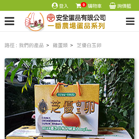
0
登入
購物車
詢價籃
我們的產品
雞蛋類
芝優白玉卵