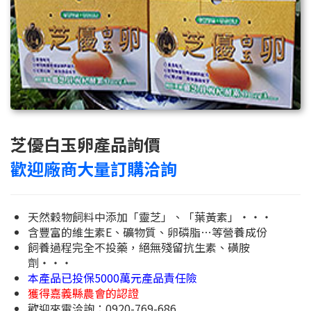
芝優白玉卵產品詢價
歡迎廠商大量訂購洽詢
天然穀物飼料中添加「靈芝」、「葉黃素」‧‧‧
含豐富的維生素E、礦物質、卵磷脂…等營養成份
飼養過程完全不投藥，絕無殘留抗生素、磺胺
劑‧‧‧
本產品已投保5000萬元產品責任險
獲得嘉義縣農會的認證
歡迎來電洽詢：0920-769-686