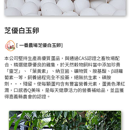
芝優白玉卵
[ 一番農場芝優白玉卵]
本公司堅持生產高優質蛋品，與通過CAS認證之畜牧場配
合、精選健康優良的雞隻，於天然穀物飼料當中添加珍貴
「靈芝」、「葉黃素」、納豆菌、礦物質、胺基酸、β胡蘿
蔔素…等，飼養過程完全不投藥，絕無抗生素、磺胺
劑‧‧‧殘留。使每顆蛋均含有豐富營養元素，蛋黃色澤紅
潤，口感香Q美味，是每天健康活力的營養補給品，並且獲
得嘉義縣農會的認證。