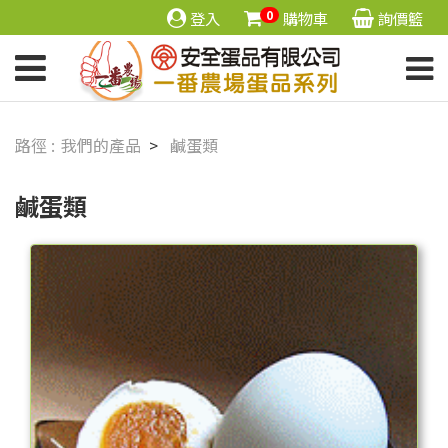
0
登入
購物車
詢價籃
我們的產品
鹹蛋類
鹹蛋類