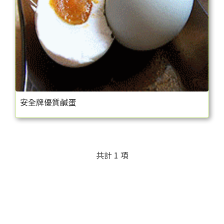
安全牌優質鹹蛋
共計 1 項